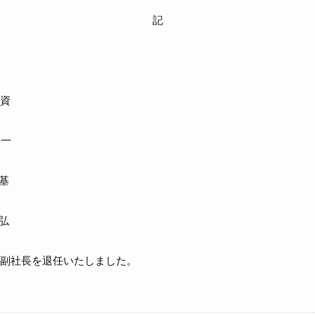
記
 広徳
資
一
基
弘
副社長を退任いたしました。