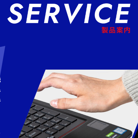
機
器
行
て